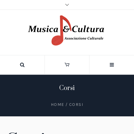
Corsi
HOME
/ CORSI