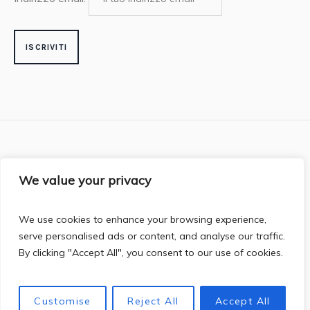
We value your privacy
Media partner
The Violin Post
We use cookies to enhance your browsing experience,
serve personalised ads or content, and analyse our traffic.
By clicking "Accept All", you consent to our use of cookies.
Privacy Policy
/ Musica e Cultura Associazione Culturale ©
Italiano
中文
Customise
Reject All
Accept All
2025 / All Rights Reserved